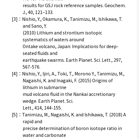
results for GSJ rock reference samples. Geochem.
J., 40, 121–133.
[3]：Nishio, Y., Okamura, K., Tanimizu, M., Ishikawa, T.
and Sano, Y.
(2010) Lithium and strontium isotopic
systematics of waters around
Ontake volcano, Japan: Implications for deep-
seated ﬂuids and
earthquake swarms. Earth Planet. Sci. Lett., 297,
567-576.
[4]：Nishio, Y., Ijiri, A., Toki, T., Morono Y., Tanimizu, M.,
Nagaishi, K. and Inagaki, F. (2015) Origins of
lithium in submarine
mud volcano ﬂuid in the Nankai accretionary
wedge. Earth Planet. Sci.
Lett., 414, 144-155.
[5]：Tanimizu, M., Nagaishi, K. and Ishikawa, T. (2018) A
rapid and
precise determination of boron isotope ratio in
water and carbonate