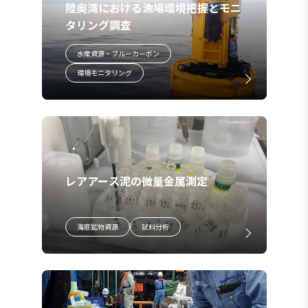
陸奥湾における漁場環境把握とモニ
タリング調査
水産資源・ブルーカーボン
環境モニタリング
レアアース泥の微量金属測定
海底鉱物資源
試料分析