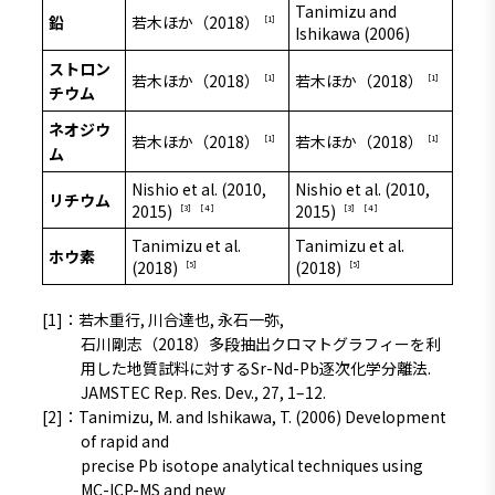
Tanimizu and
鉛
若木ほか（2018）
［1］
Ishikawa (2006)
ストロン
若木ほか（2018）
若木ほか（2018）
［1］
［1］
チウム
ネオジウ
若木ほか（2018）
若木ほか（2018）
［1］
［1］
ム
Nishio et al. (2010,
Nishio et al. (2010,
リチウム
2015)
2015)
［3］
［４］
［3］
［４］
Tanimizu et al.
Tanimizu et al.
ホウ素
(2018)
(2018)
［5］
［5］
[1]：若木重行, 川合達也, 永石一弥,
石川剛志（2018）多段抽出クロマトグラフィーを利
用した地質試料に対するSr-Nd-Pb逐次化学分離法.
JAMSTEC Rep. Res. Dev., 27, 1–12.
[2]：Tanimizu, M. and Ishikawa, T. (2006) Development
of rapid and
precise Pb isotope analytical techniques using
MC-ICP-MS and new