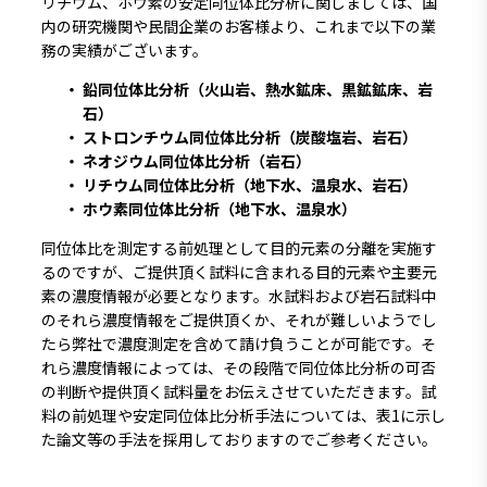
リチウム、ホウ素の安定同位体比分析に関しましては、国
内の研究機関や民間企業のお客様より、これまで以下の業
務の実績がございます。
鉛同位体比分析（火山岩、熱水鉱床、黒鉱鉱床、岩
石）
ストロンチウム同位体比分析（炭酸塩岩、岩石）
ネオジウム同位体比分析（岩石）
リチウム同位体比分析（地下水、温泉水、岩石）
ホウ素同位体比分析（地下水、温泉水）
同位体比を測定する前処理として目的元素の分離を実施す
るのですが、ご提供頂く試料に含まれる目的元素や主要元
素の濃度情報が必要となります。水試料および岩石試料中
のそれら濃度情報をご提供頂くか、それが難しいようでし
たら弊社で濃度測定を含めて請け負うことが可能です。そ
れら濃度情報によっては、その段階で同位体比分析の可否
の判断や提供頂く試料量をお伝えさせていただきます。試
料の前処理や安定同位体比分析手法については、表1に示し
た論文等の手法を採用しておりますのでご参考ください。