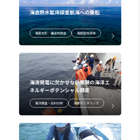
海底熱水鉱床探査航海への乗船
海底地形・構造物調査
海底鉱物資源
海流発電に欠かせない黒潮の海洋エ
ネルギーポテンシャル調査
海洋調査・試料分析
海象モニタリング