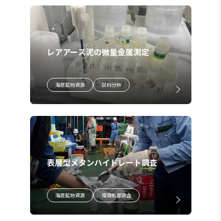
レアアース泥の微量金属測定
海底鉱物資源
試料分析
表層型メタンハイドレート調査
海底鉱物資源
環境影響調査