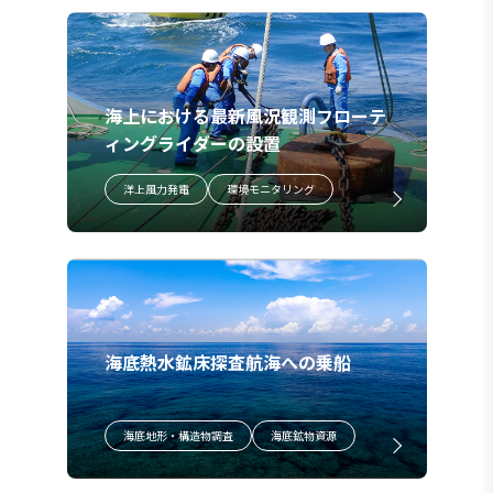
海上における最新風況観測フローテ
ィングライダーの設置
洋上風力発電
環境モニタリング
海底熱水鉱床探査航海への乗船
海底地形・構造物調査
海底鉱物資源