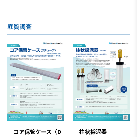
底質調査
コア保管ケース（D
柱状採泥器