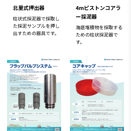
北里式押出器
4mピストンコアラ
ー採泥器
柱状式採泥器で採取し
た採泥サンプルを押し
海底堆積物を採取する
出すための器具です。
ための柱状採泥器で
す。