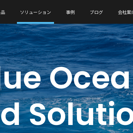
製品
ソリューション
事例
ブログ
会社案
lue Ocea
d Soluti