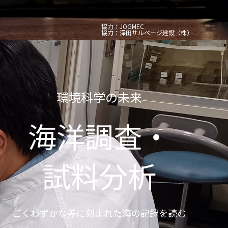
協力：JOGMEC
協力：深田サルベージ建設（株）
環境科学の未来
海洋調査・
試料分析
ごくわずかな差に刻まれた海の記録を読む