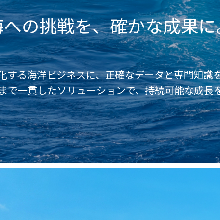
海への挑戦を、確かな成果に
化する海洋ビジネスに、
正確なデータと専門知識
まで一貫した
ソリューション
で、持続可能な
成長