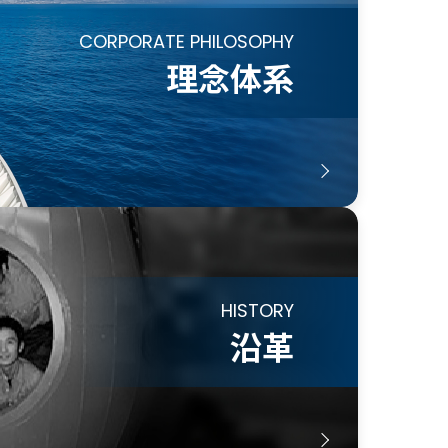
CORPORATE PHILOSOPHY
理念体系
HISTORY
沿革