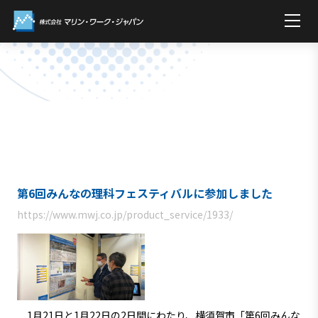
第6回みんなの理科フェスティバルに参加しました
https://www.mwj.co.jp/product_service/1933/
1月21日と1月22日の2日間にわたり、横須賀市「第6回みんな