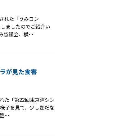
催された「うみコン
たしましたのでご紹介い
み協議会、横…
メラが見た食害
た「第22回東京湾シン
の様子を見て、少し変だな
整…