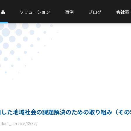
製品
ソリューション
事例
ブログ
会社案
用した地域社会の課題解決のための取り組み（その
oduct_service/3537/