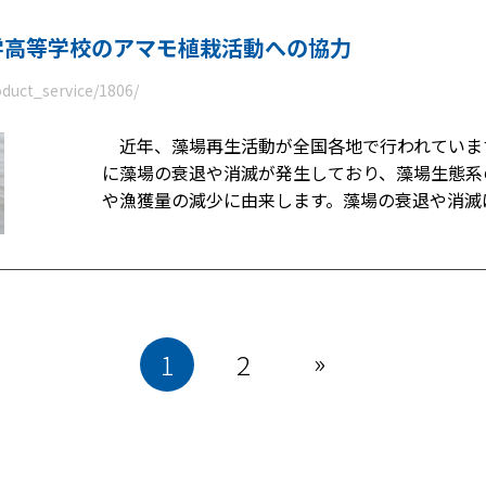
学高等学校のアマモ植栽活動への協力
oduct_service/1806/
近年、藻場再生活動が全国各地で行われていま
に藻場の衰退や消滅が発生しており、藻場生態系
や漁獲量の減少に由来します。藻場の衰退や消滅
»
1
2