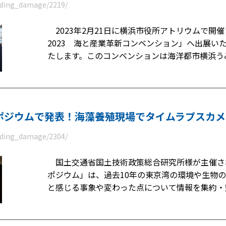
eeding_damage/2219/
2023年2月21日に横浜市役所アトリウムで開
2023 海と産業革新コンベンション」へ出展い
たします。このコンベンションは海洋都市横浜う
ポジウムで発表！海藻養殖現場でタイムラプスカ
eeding_damage/2304/
国土交通省国土技術政策総合研究所様が主催され
ポジウム」は、過去10年の東京湾の環境や生物
と感じる事象や変わった点について情報を集約・