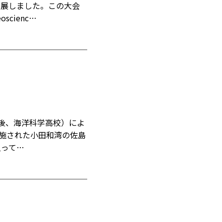
出展しました。この大会
cienc…
以後、海洋科学高校）によ
施された小田和湾の佐島
入って…