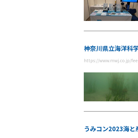
神奈川県立海洋科
https://www.mwj.co.jp/f
うみコン2023海