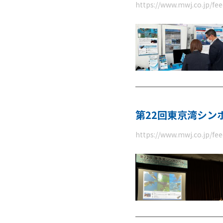
https://www.mwj.co.jp/f
第22回東京湾シン
https://www.mwj.co.jp/f