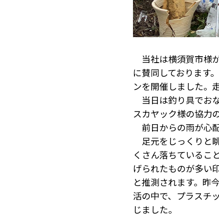
当社は横須賀市様が2
に賛同しております
ンを開催しました。
当日は釣り具でおな
スカヤック様の協力の
前日からの雨が心配
足元をじっくりと眺
くさん落ちているこ
げられたものが多い
と推測されます。昨
活の中で、プラスチ
じました。