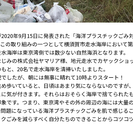
020年9月15日に発表された「海洋プラスチックごみ
。この取り組みの一つとして横須賀市走水海岸において第
走水海岸は東京湾側では数少ない自然海浜となります。
じみの株式会社ヤマリア様、地元走水でカヤックショ
もと、20名で走水海岸を清掃いたしました。
でしたが、朝には無事に晴れて10時よりスタート！
め歩いていると、日頃はあまり気にならないのですが
とに気が付きます。それらはおそらく海岸で捨てられた
印象です。つまり、東京湾やその外の周辺の海には大量
今問題になっている海洋プラスチックごみを肌で感じる
ックごみを減らすべく自分たちのできることからコツコ