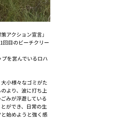
対策アクション宣言」
1回目のビーチクリー
ップを営んでいるロハ
、大小様々なゴミがた
ものより、波に打ち上
のごみが浮遊している
ことができ、日常の生
ツと始めようと強く感