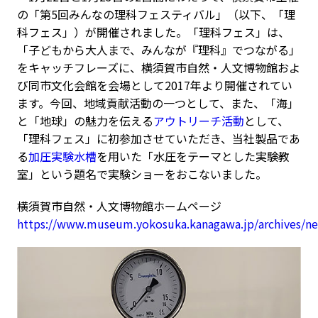
の「第5回みんなの理科フェスティバル」（以下、「理
科フェス」）が開催されました。「理科フェス」は、
「子どもから大人まで、みんなが『理科』でつながる」
をキャッチフレーズに、横須賀市自然・人文博物館およ
び同市文化会館を会場として2017年より開催されてい
ます。今回、地域貢献活動の一つとして、また、「海」
と「地球」の魅力を伝える
アウトリーチ活動
として、
「理科フェス」に初参加させていただき、当社製品であ
る
加圧実験水槽
を用いた「水圧をテーマとした実験教
室」という題名で実験ショーをおこないました。
横須賀市自然・人文博物館ホームページ
https://www.museum.yokosuka.kanagawa.jp/archives/n