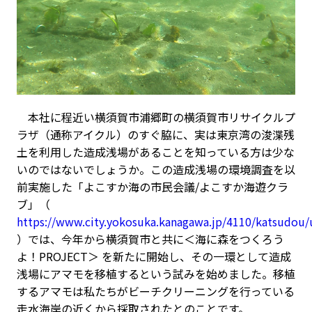
本社に程近い横須賀市浦郷町の横須賀市リサイクルプ
ラザ（通称アイクル）のすぐ脇に、実は東京湾の浚渫残
土を利用した造成浅場があることを知っている方は少な
いのではないでしょうか。この造成浅場の環境調査を以
前実施した「よこすか海の市民会議/よこすか海遊クラ
ブ」（
https://www.city.yokosuka.kanagawa.jp/4110/katsudou
）では、今年から横須賀市と共に＜海に森をつくろう
よ！PROJECT＞ を新たに開始し、その一環として造成
浅場にアマモを移植するという試みを始めました。移植
するアマモは私たちがビーチクリーニングを行っている
走水海岸の近くから採取されたとのことです。