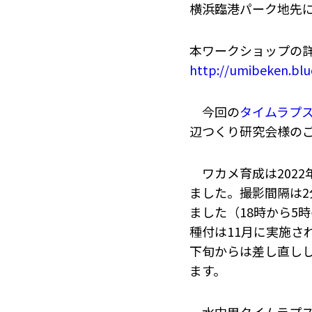
横浜臨港パーク地先
本ワークショップの
http://umibeken.blu
今回の
タイムラプ
辺つくり研究会様の
ワカメ育成は2022年
ました。撮影間隔は2
ました（18時から5
種付は11月に実施さ
下旬からは差し直し
ます。