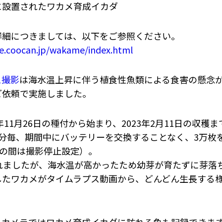
に設置されたワカメ育成イカダ
詳細につきましては、以下をご参照ください。
e.coocan.jp/wakame/index.html
ス撮影
は海水温上昇に伴う植食性魚類による食害の懸念
ご依頼で実施しました。
11月26日の種付から始まり、2023年2月11日の収穫
分毎、期間中にバッテリーを交換することなく、3万枚
時の間は撮影停止設定）。
れましたが、海水温が高かったため幼芽が育たずに芽落ち
したワカメがタイムラプス動画から、どんどん生長する