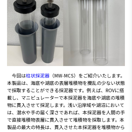
今回は
柱状採泥器
（MW-MCS）をご紹介いたします。
本製品は、海底や湖底の表層堆積物を攪乱の少ない状態
で採取することができる採泥器です。例えば、ROVに搭
載し、マニピュレーターで本採泥器を海底や湖底の堆積
物に貫入させて採泥します。浅い沿岸域や湖沼において
は、潜水や手の届く深さであれば、本採泥器を人間の手
で直接堆積物表層に貫入させて堆積物を採取します。本
製品の最大の特長は、貫入させた本採泥器を堆積物から