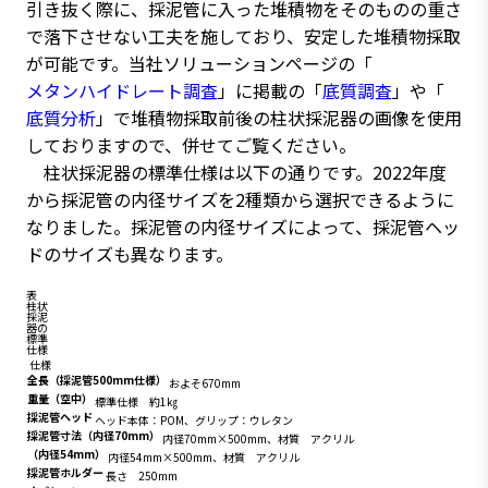
引き抜く際に、採泥管に入った堆積物をそのものの重さ
で落下させない工夫を施しており、安定した堆積物採取
が可能です。当社ソリューションページの「
メタンハイドレート調査
」に掲載の「
底質調査
」や「
底質分析
」で堆積物採取前後の柱状採泥器の画像を使用
しておりますので、併せてご覧ください。
柱状採泥器の標準仕様は以下の通りです。2022年度
から採泥管の内径サイズを2種類から選択できるように
なりました。採泥管の内径サイズによって、採泥管ヘッ
ドのサイズも異なります。
表
柱状
採泥
器の
標準
仕様
仕様
全長（採泥管500mm仕様）
およそ670mm
重量（空中）
標準仕様 約1㎏
採泥管ヘッド
ヘッド本体：POM、グリップ：ウレタン
採泥管寸法（内径70mm）
内径70mm×500mm、材質 アクリル
（内径54mm）
内径54mm×500mm、材質 アクリル
採泥管ホルダー
長さ 250mm