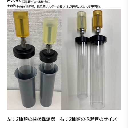
オプション
採泥管への穴開け加工
その他
その他 採泥管、採泥管ホルダ―の長さはご要望に応じて変更可能。
左：2種類の柱状採泥器 右：2種類の採泥管のサイズ